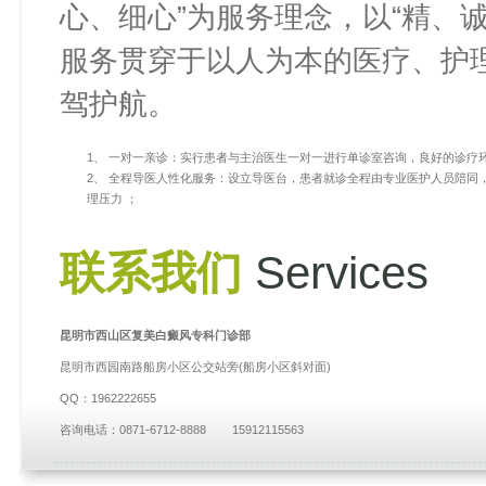
心、细心”为服务理念，以“精、
服务贯穿于以人为本的医疗、护
驾护航。
1、 一对一亲诊：实行患者与主治医生一对一进行单诊室咨询，良好的诊疗
2、 全程导医人性化服务：设立导医台，患者就诊全程由专业医护人员陪
理压力 ；
联系我们
Services
昆明市西山区复美白癜风专科门诊部
昆明市西园南路船房小区公交站旁(船房小区斜对面)
QQ：1962222655
咨询电话：0871-6712-8888 15912115563